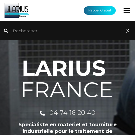
Aller
au
Rappel Gratuit
contenu
principal
Rechercher
x
04 74 16 20 40
Spécialiste en matériel et fourniture
industrielle pour le traitement de