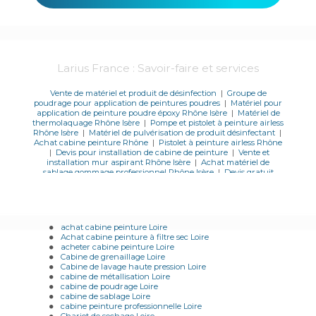
Larius France : Savoir-faire et services
Vente de matériel et produit de désinfection
|
Groupe de
poudrage pour application de peintures poudres
|
Matériel pour
application de peinture poudre époxy Rhône Isère
|
Matériel de
thermolaquage Rhône Isère
|
Pompe et pistolet à peinture airless
Rhône Isère
|
Matériel de pulvérisation de produit désinfectant
|
Achat cabine peinture Rhône
|
Pistolet à peinture airless Rhône
|
Devis pour installation de cabine de peinture
|
Vente et
installation mur aspirant Rhône Isère
|
Achat matériel de
sablage gommage professionnel Rhône Isère
|
Devis gratuit
vente installation pistolet électrostatique Rhône
achat cabine peinture Loire
Achat cabine peinture à filtre sec Loire
acheter cabine peinture Loire
Cabine de grenaillage Loire
Cabine de lavage haute pression Loire
cabine de métallisation Loire
cabine de poudrage Loire
cabine de sablage Loire
cabine peinture professionnelle Loire