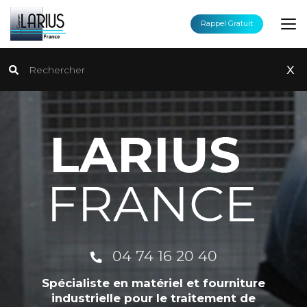
Aller
au
Rappel Gratuit
contenu
principal
Rechercher
x
04 74 16 20 40
Spécialiste en matériel et fourniture
industrielle pour le traitement de