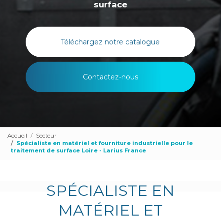
surface
Téléchargez notre catalogue
Contactez-nous
Accueil
Secteur
Spécialiste en matériel et fourniture industrielle pour le
traitement de surface Loire - Larius France
SPÉCIALISTE EN
MATÉRIEL ET