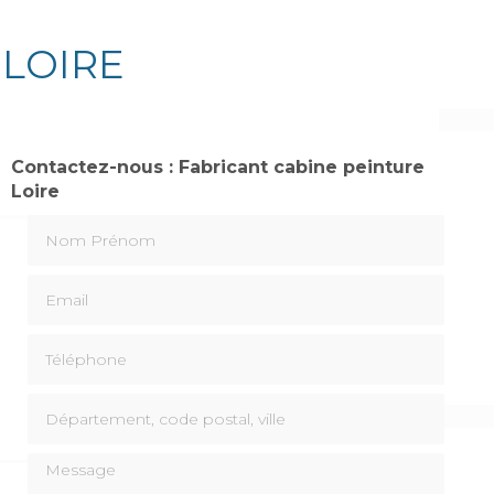
 LOIRE
Contactez-nous : Fabricant cabine peinture
Loire
Nom Prénom
Email
Téléphone
Département, code postal, ville
Message