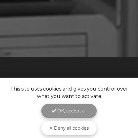
This site uses cookies and gives you control over
what you want to activate
Notre savoir-faire à votre service
depuis 1987
Spécialiste en
matériel et fourniture industrielle
pour le
traitement de surface
OK, accept all
Deny all cookies