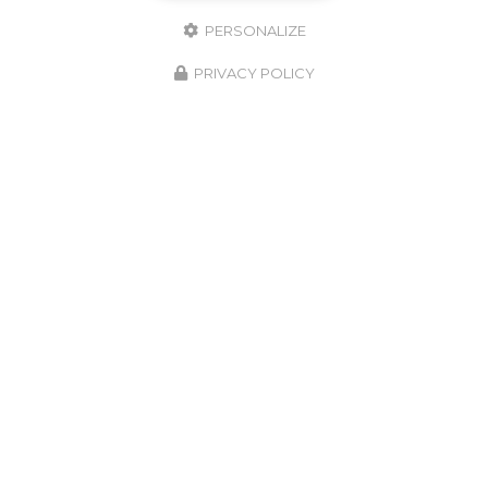
PERSONALIZE
PRIVACY POLICY
23/12/2025
t
Installation Cabine de
Peinture
📢Dernière installation de l’année pour
de
notre équipe de monteur Larius France…
et le
et pas la plus petite… Une cabine de