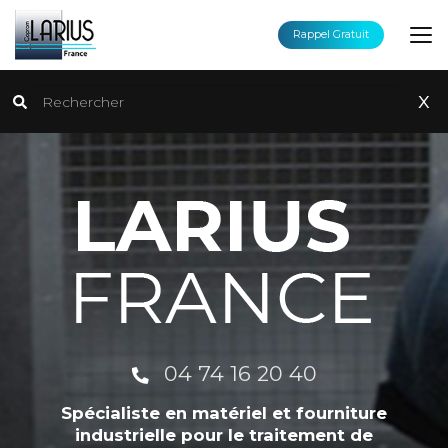
Aller
au
Rappel Gratuit
contenu
principal
Rechercher
x
04 74 16 20 40
Spécialiste en matériel et fourniture
industrielle pour le traitement de