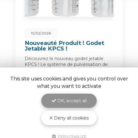
10/02/2026
Nouveauté Produit ! Godet
Jetable KPCS !
Découvrez le nouveau godet jetable
KPCS ! Le système de pulvérisation de
peinture le plus fiable, le plus simple et le
plus vendu au monde encore amélioré.
This site uses cookies and gives you control over
Solution jetable tout-en-un pour
what you want to activate
mesurer,…
OK, accept all
Toute l'actualité
Deny all cookies
PERSONALIZE