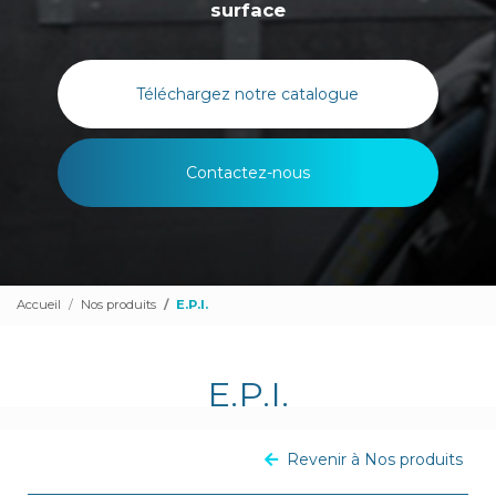
surface
Téléchargez notre catalogue
Contactez-nous
Accueil
Nos produits
E.P.I.
E.P.I.
Revenir à Nos produits