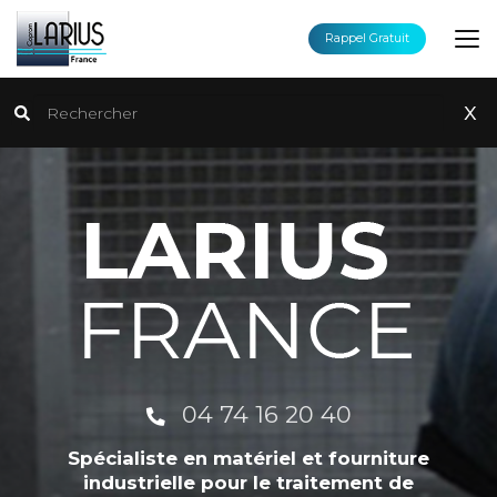
Aller
au
Rappel Gratuit
contenu
principal
Rechercher
x
04 74 16 20 40
Spécialiste en matériel et fourniture
industrielle pour le traitement de