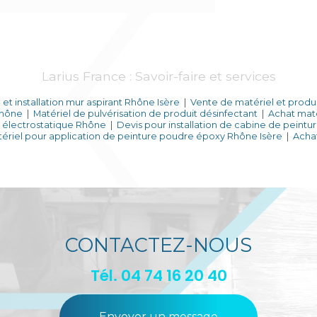
Larius France : Savoir-faire et services
et installation mur aspirant Rhône Isère
|
Vente de matériel et produi
Rhône
|
Matériel de pulvérisation de produit désinfectant
|
Achat mat
et électrostatique Rhône
|
Devis pour installation de cabine de peintu
ériel pour application de peinture poudre époxy Rhône Isère
|
Acha
CONTACTEZ-NOUS
Tél.
04 74 16 20 40
Envoyer un message