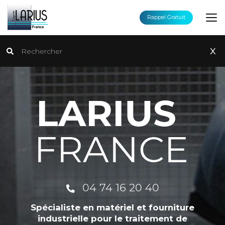
Aller
au
Rappel Gratuit
contenu
principal
Rechercher
x
04 74 16 20 40
Spécialiste en matériel et fourniture
industrielle pour le traitement de