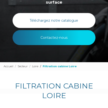
surface
Téléchargez notre catalogue
Contactez-nous
Accueil
Secteur
Loire
Filtration cabine Loire
FILTRATION CABINE
LOIRE