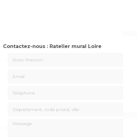
Contactez-nous : Ratelier mural Loire
Nom Prénom
Email
Téléphone
Département, code postal, ville
Message