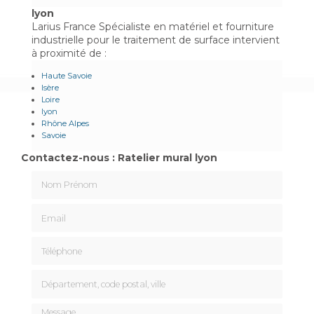
lyon
Larius France Spécialiste en matériel et fourniture
industrielle pour le traitement de surface intervient
à proximité de :
Haute Savoie
Isère
Loire
lyon
Rhône Alpes
Savoie
Contactez-nous : Ratelier mural lyon
Nom Prénom
Email
Téléphone
Département, code postal, ville
Message