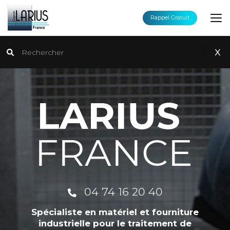
Aller
au
Rappel Gratuit
contenu
principal
Rechercher
x
04 74 16 20 40
Spécialiste en matériel et fourniture
industrielle pour le traitement de