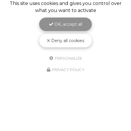
This site uses cookies and gives you control over
what you want to activate
OK, accept all
Deny all cookies
PERSONALIZE
PRIVACY POLICY
Notre savoir-faire à votre service
depuis 1987
Spécialiste en
matériel et fourniture industrielle
pour le
traitement de surface