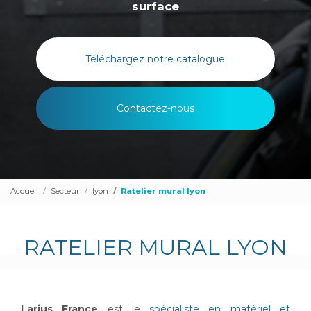
surface
Téléchargez notre catalogue
Contactez-nous
Accueil
Secteur
lyon
Ratelier mural lyon
RATELIER MURAL LYON
Larius France
est le
spécialiste en matériel et