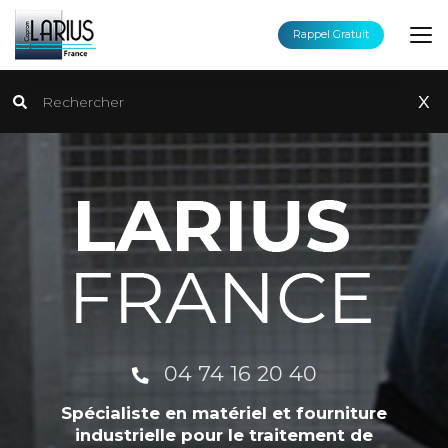
Aller
au
Rappel Gratuit
contenu
principal
Rechercher
x
04 74 16 20 40
Spécialiste en matériel et fourniture
industrielle pour le traitement de