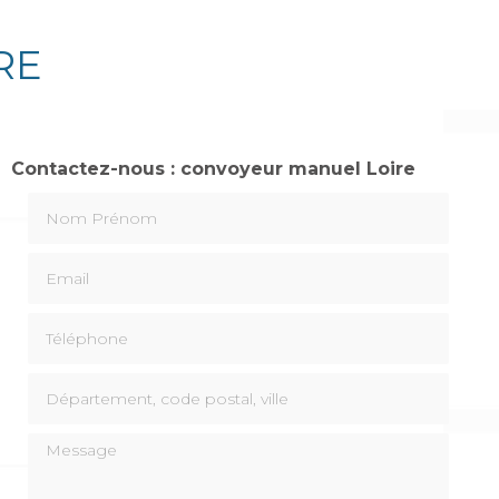
RE
Contactez-nous : convoyeur manuel Loire
Nom Prénom
Email
Téléphone
Département, code postal, ville
Message