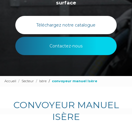
surface
Téléchargez notre catalogue
Contactez-nous
Accueil
Secteur
Isère
convoyeur manuel Isère
CONVOYEUR MANUEL
ISÈRE