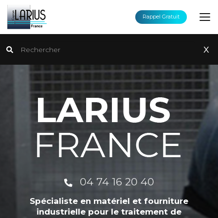
Aller
au
Rappel Gratuit
contenu
principal
Rechercher
x
04 74 16 20 40
Spécialiste en matériel et fourniture
industrielle pour le traitement de