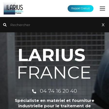
Aller
au
Rappel Gratuit
contenu
principal
Rechercher
x
04 74 16 20 40
Spécialiste en matériel et fourniture
industrielle pour le traitement de