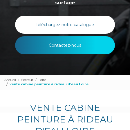
surface
Téléchargez notre catalogue
Contactez-nous
Accueil
Secteur
Loire
vente cabine peinture à rideau d'eau Loire
VENTE CABINE
PEINTURE À RIDEAU