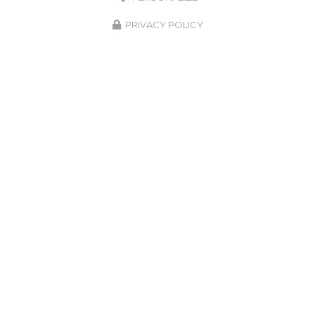
PRIVACY POLICY
Notre savoir-faire à votre service
depuis 1987
Spécialiste en
matériel et fourniture industrielle
pour le
traitement de surface