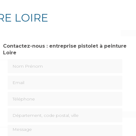
RE LOIRE
Contactez-nous : entreprise pistolet à peinture
Loire
Nom Prénom
Email
Téléphone
Département, code postal, ville
Message