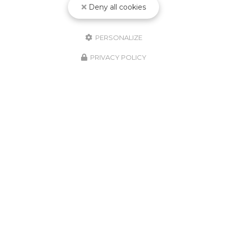
Deny all cookies
PERSONALIZE
PRIVACY POLICY
10/02/2026
Nouveauté Produit ! Godet
Jetable KPCS !
Découvrez le nouveau godet jetable
KPCS ! Le système de pulvérisation de
peinture le plus fiable, le plus simple et le
plus vendu au monde encore amélioré.
Solution jetable tout-en-un pour
mesurer,…
Toute l'actualité