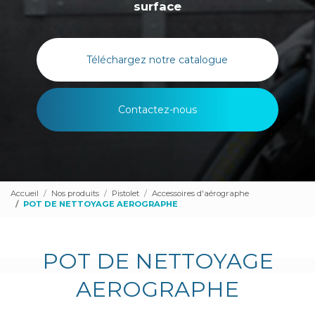
surface
Téléchargez notre catalogue
Contactez-nous
Accueil
Nos produits
Pistolet
Accessoires d'aérographe
POT DE NETTOYAGE AEROGRAPHE
POT DE NETTOYAGE
AEROGRAPHE