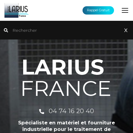
Aller
au
Rappel Gratuit
contenu
principal
Rechercher
x
04 74 16 20 40
Spécialiste en matériel et fourniture
industrielle pour le traitement de