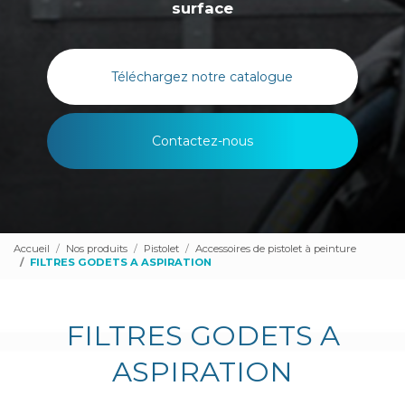
surface
Téléchargez notre catalogue
Contactez-nous
Accueil
Nos produits
Pistolet
Accessoires de pistolet à peinture
FILTRES GODETS A ASPIRATION
FILTRES GODETS A
ASPIRATION