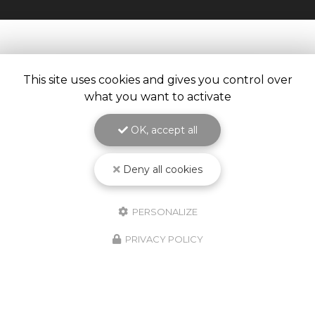
This site uses cookies and gives you control over
what you want to activate
OK, accept all
Deny all cookies
PERSONALIZE
10/02/2026
Nouveauté Produit ! Godet
PRIVACY POLICY
Jetable KPCS !
Découvrez le nouveau godet jetable
KPCS ! Le système de pulvérisation de
peinture le plus fiable, le plus simple et le
plus vendu au monde encore amélioré.