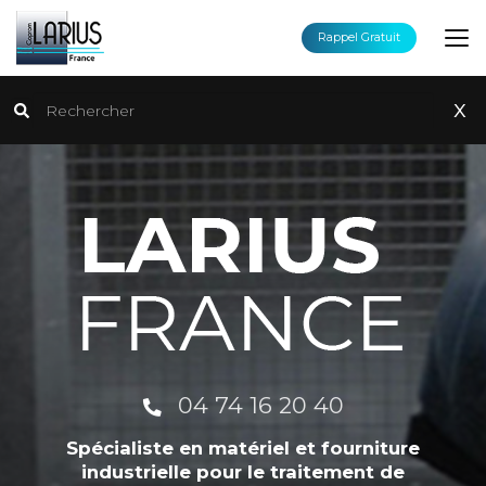
Aller
au
Rappel Gratuit
contenu
principal
Rechercher
x
04 74 16 20 40
Spécialiste en matériel et fourniture
industrielle pour le traitement de