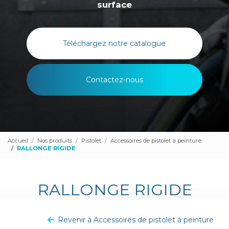
surface
Téléchargez notre catalogue
Contactez-nous
Accueil
Nos produits
Pistolet
Accessoires de pistolet à peinture
RALLONGE RIGIDE
RALLONGE RIGIDE
Revenir à Accessoires de pistolet à peinture