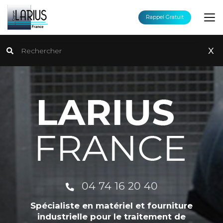
Aller
au
Rappel Gratuit
contenu
principal
Rechercher
x
04 74 16 20 40
Spécialiste en matériel et fourniture
industrielle pour le traitement de