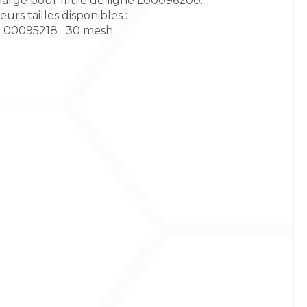
arge pour filtre de ligne L00096200.
eurs tailles disponibles :
 L00095218 30 mesh