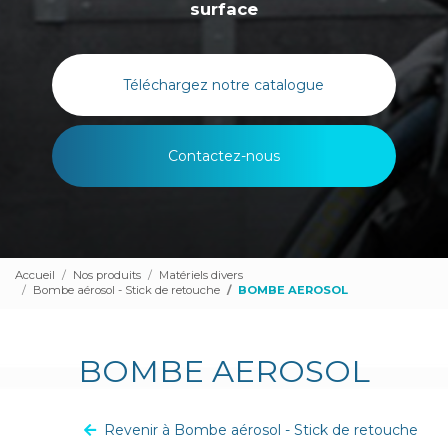
surface
Téléchargez notre catalogue
Contactez-nous
Accueil
Nos produits
Matériels divers
Bombe aérosol - Stick de retouche
BOMBE AEROSOL
BOMBE AEROSOL
Revenir à Bombe aérosol - Stick de retouche