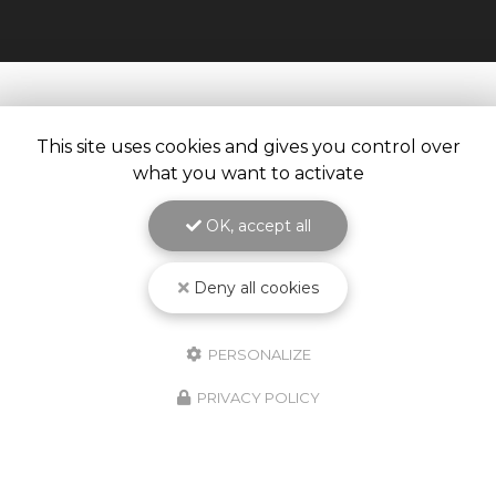
This site uses cookies and gives you control over
what you want to activate
OK, accept all
Deny all cookies
PERSONALIZE
10/02/2026
PRIVACY POLICY
Nouveauté Produit ! Godet
Jetable KPCS !
Découvrez le nouveau godet jetable
KPCS ! Le système de pulvérisation de