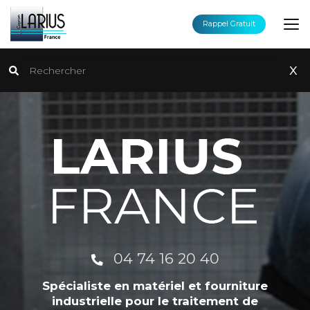
Aller
au
Rappel Gratuit
contenu
principal
Rechercher
x
04 74 16 20 40
Spécialiste en matériel et fourniture
industrielle pour le traitement de