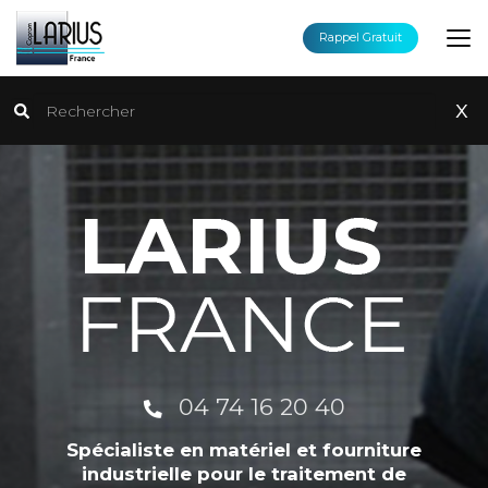
Aller
au
Rappel Gratuit
contenu
principal
Rechercher
x
04 74 16 20 40
Spécialiste en matériel et fourniture
industrielle pour le traitement de