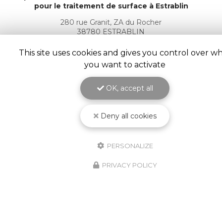
pour le traitement de surface
à Estrablin
280 rue Granit, ZA du Rocher
38780 ESTRABLIN
04 74 16 20 40
This site uses cookies and gives you control over w
you want to activate
Suivez-nous sur les réseaux sociaux :
OK, accept all
Deny all cookies
PERSONALIZE
ENVOYEZ UN MESSAGE
PRIVACY POLICY
Nom Prénom
Société
Email