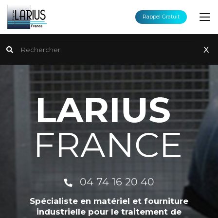
Aller
au
Rappel Gratuit
contenu
principal
Rechercher
x
04 74 16 20 40
Spécialiste en matériel et fourniture
industrielle pour le traitement de