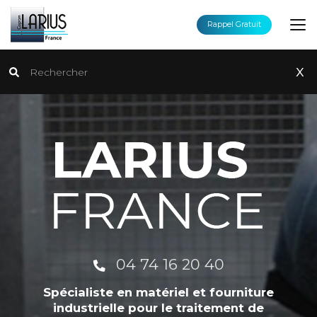
Aller
au
Rappel Gratuit
contenu
principal
Rechercher
x
04 74 16 20 40
Spécialiste en matériel et fourniture
industrielle pour le traitement de