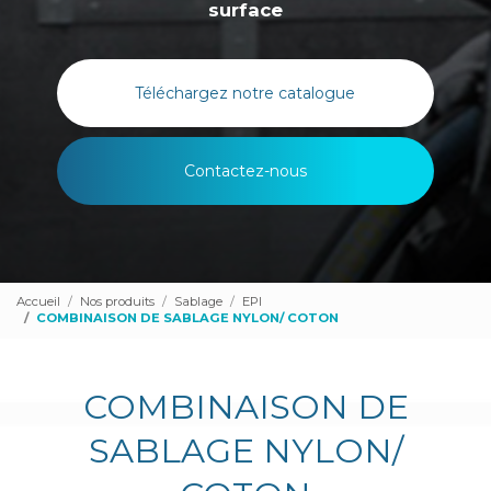
surface
Téléchargez notre catalogue
Contactez-nous
Accueil
Nos produits
Sablage
EPI
COMBINAISON DE SABLAGE NYLON/ COTON
COMBINAISON DE
SABLAGE NYLON/