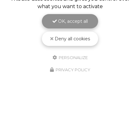
what you want to activate
OK, accept all
Deny all cookies
PERSONALIZE
PRIVACY POLICY
10/02/2026
Nouveauté Produit ! Godet
Jetable KPCS !
Découvrez le nouveau godet jetable
KPCS ! Le système de pulvérisation de