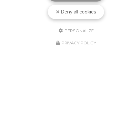
Deny all cookies
PERSONALIZE
PRIVACY POLICY
Spécialiste en matériel et fourniture industrielle
pour le traitement de surface
à Estrablin
280 rue Granit, ZA du Rocher
38780 ESTRABLIN
04 74 16 20 40
Suivez-nous sur les réseaux sociaux :