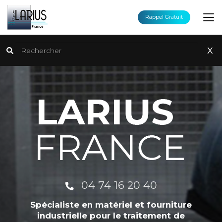
Aller
au
Rappel Gratuit
contenu
principal
Rechercher
x
04 74 16 20 40
Spécialiste en matériel et fourniture
industrielle pour le traitement de