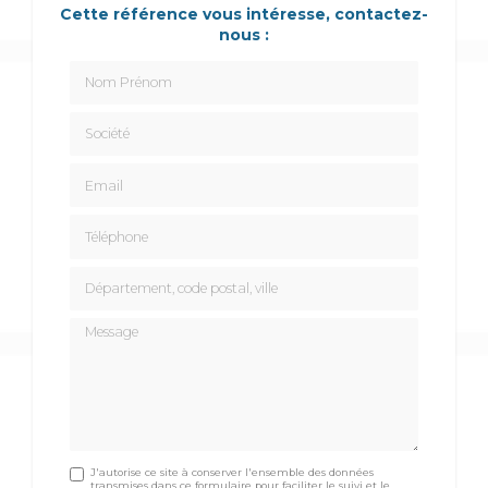
Cette référence vous intéresse, contactez-
nous :
Nom Prénom
Société
Email
Téléphone
Département, code postal, ville
Message
J'autorise ce site à conserver l'ensemble des données
transmises dans ce formulaire pour faciliter le suivi et le