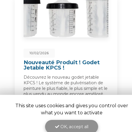
02/2026
23/12/2025
eauté Produit ! Godet
Installati
ble KPCS !
Peinture
vrez le nouveau godet jetable
📢Dernière inst
! Le système de pulvérisation de
notre équipe 
re le plus fiable, le plus simple et le
et pas la plus
vendu au monde encore amélioré.
peinture liqui
ion jetable tout-en-un pour
longueur totale
er,…
pour nous…
This site uses cookies and gives you control over
what you want to activate
Toute l'actualité
OK, accept all