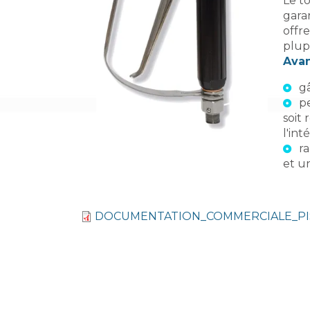
Le t
garan
offr
plup
Avan
gâ
p
soit
l'int
r
et u
DOCUMENTATION_COMMERCIALE_PIS