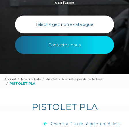
surface
Téléchargez notre catalogue
Contactez-nous
Accueil
Nos produits
Pistolet
Pistolet à peinture Airless
PISTOLET PLA
PISTOLET PLA
Revenir à Pistolet à peinture Airless