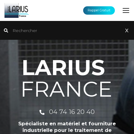
Aller
au
Rappel Gratuit
contenu
principal
Rechercher
x
04 74 16 20 40
Spécialiste en matériel et fourniture
industrielle pour le traitement de