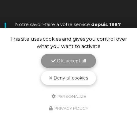
Notre savoir-faire à votre service
depuis 1987
Spécialiste en
matériel et fourniture industrielle
pour le
traitement de surface
This site uses cookies and gives you control over
what you want to activate
OK, accept all
Deny all cookies
PERSONALIZE
PRIVACY POLICY