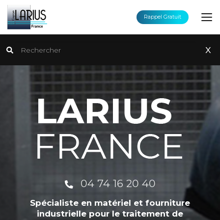
Aller
au
Rappel Gratuit
contenu
principal
Rechercher
x
04 74 16 20 40
Spécialiste en matériel et fourniture
industrielle pour le traitement de