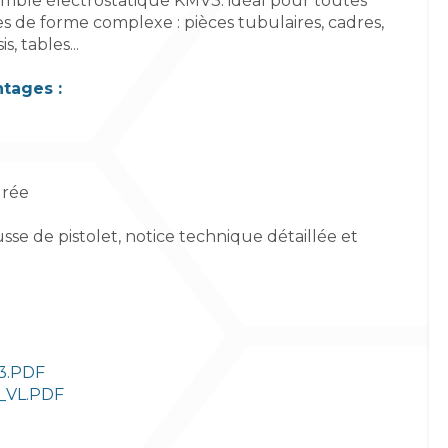
mble électrostatique KMV3. idéal pour toutes
es de forme complexe : pièces tubulaires, cadres,
is, tables...
tages :
grée
sse de pistolet, notice technique détaillée et
3.PDF
_VL.PDF