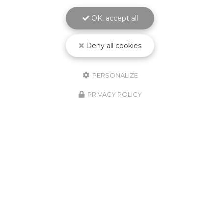
OK, accept all
Deny all cookies
PERSONALIZE
PRIVACY POLICY
10/02/2026
Nouveauté Produit ! Godet
Jetable KPCS !
Découvrez le nouveau godet jetable
KPCS ! Le système de pulvérisation de
peinture le plus fiable, le plus simple et le
plus vendu au monde encore amélioré.