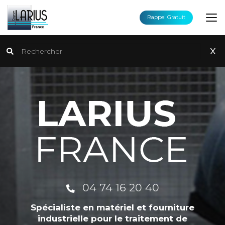
Aller
au
Rappel Gratuit
contenu
principal
Rechercher
x
04 74 16 20 40
Spécialiste en matériel et fourniture
industrielle pour le traitement de