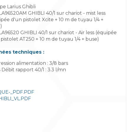
e Larius Ghibli
 LA96520AM GHIBLI 40/1 sur chariot - mist less
pée d'un pistolet Xcite + 10 m de tuyau 1/4 +
)
LA96520 GHIBLI 40/1 sur chariot - Air less (équipée
 pistolet AT250 + 10 m de tuyau 1/4 + buse)
ées techniques :
ession alimentation : 3/8 bars
 Débit rapport 40/1 : 3.3 l/mn
IQUE-_PDF.PDF
BLI_VL.PDF