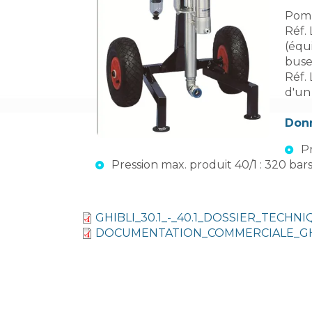
Pomp
Réf.
(équi
buse
Réf. 
d'un
Donn
Pr
Pression max. produit 40/1 : 320 bars
GHIBLI_30.1_-_40.1_DOSSIER_TECHN
DOCUMENTATION_COMMERCIALE_GHI