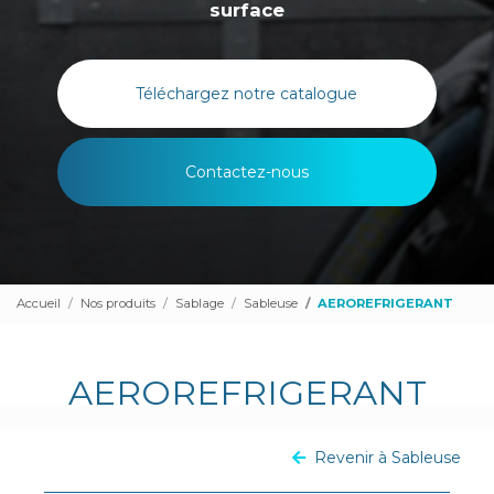
surface
Téléchargez notre catalogue
Contactez-nous
Accueil
Nos produits
Sablage
Sableuse
AEROREFRIGERANT
AEROREFRIGERANT
Revenir à Sableuse