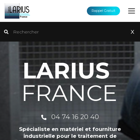
Aller
au
Rappel Gratuit
contenu
principal
Rechercher
x
04 74 16 20 40
Spécialiste en matériel et fourniture
industrielle pour le traitement de