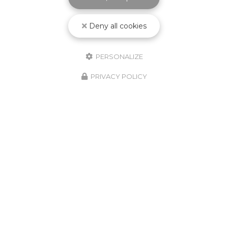
Deny all cookies
PERSONALIZE
PRIVACY POLICY
10/02/2026
Nouveauté Produit ! Godet
Jetable KPCS !
Découvrez le nouveau godet jetable
KPCS ! Le système de pulvérisation de
peinture le plus fiable, le plus simple et le
plus vendu au monde encore amélioré.
Solution jetable tout-en-un pour
mesurer,…