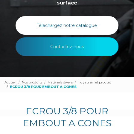
surface
Téléchargez notre catalogue
Contactez-nous
Accueil
Nos produits
Matériels divers
Tuyau air et produit
ECROU 3/8 POUR EMBOUT A CONES
ECROU 3/8 POUR
EMBOUT A CONES