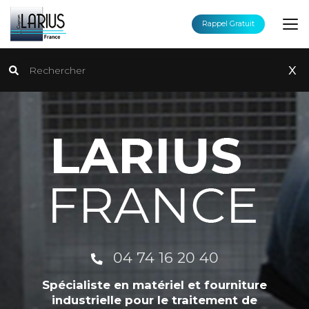
Aller
au
Rappel Gratuit
contenu
principal
Rechercher
x
04 74 16 20 40
Spécialiste en matériel et fourniture
industrielle pour le traitement de