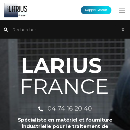
Aller
au
Rappel Gratuit
contenu
principal
Rechercher
x
04 74 16 20 40
Spécialiste en matériel et fourniture
industrielle pour le traitement de