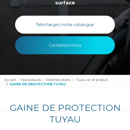
surface
Téléchargez notre catalogue
Contactez-nous
Accueil
Nos produits
Matériels divers
Tuyau air et produit
GAINE DE PROTECTION TUYAU
GAINE DE PROTECTION
TUYAU