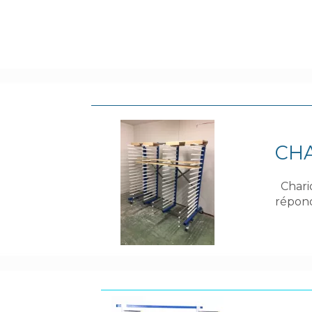
CHA
Chario
répond