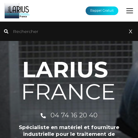
Aller
au
Rappel Gratuit
contenu
principal
Rechercher
x
04 74 16 20 40
Spécialiste en matériel et fourniture
industrielle pour le traitement de