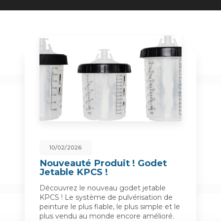
10/02/2026
2
Nouveauté Produit ! Godet
Ins
Jetable KPCS !
Pe
Découvrez le nouveau godet jetable
📢De
KPCS ! Le système de pulvérisation de
notr
peinture le plus fiable, le plus simple et le
et p
plus vendu au monde encore amélioré.
pein