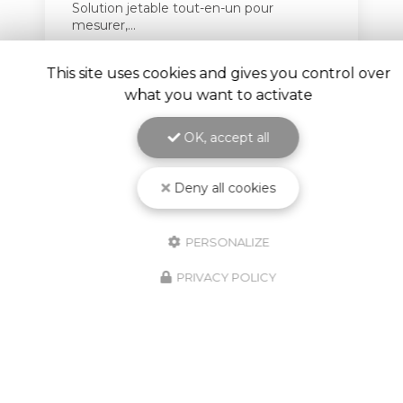
Solution jetable tout-en-un pour
long
mesurer,…
pou
Toute l'actualité
This site uses cookies and gives you control over
what you want to activate
OK, accept all
Deny all cookies
PERSONALIZE
PRIVACY POLICY
Spécialiste en matériel et fourniture industrielle
pour le traitement de surface
à Estrablin
280 rue Granit, ZA du Rocher
38780 ESTRABLIN
04 74 16 20 40