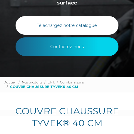
surface
Téléchargez notre catalogue
Contactez-nous
Accueil
Nos produits
E.P.I.
Combinaisons
COUVRE CHAUSSURE TYVEK® 40 CM
COUVRE CHAUSSURE
TYVEK® 40 CM