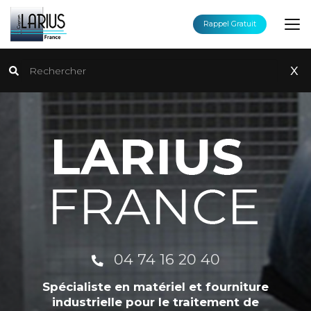
Aller
au
Rappel Gratuit
contenu
principal
Rechercher
x
04 74 16 20 40
Spécialiste en matériel et fourniture
industrielle pour le traitement de