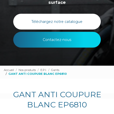
surface
Téléchargez notre catalogue
Contactez-nous
Accueil
Nos produits
E.P.I.
Gants
GANT ANTI COUPURE BLANC EP6810
GANT ANTI COUPURE
BLANC EP6810