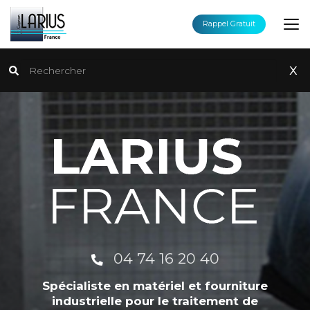
Aller
au
Rappel Gratuit
contenu
principal
Rechercher
x
04 74 16 20 40
Spécialiste en matériel et fourniture
industrielle pour le traitement de