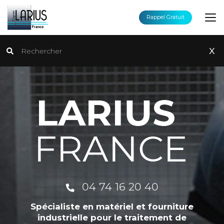
Aller
au
Rappel Gratuit
contenu
principal
Rechercher
x
04 74 16 20 40
Spécialiste en matériel et fourniture
industrielle pour le traitement de