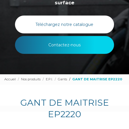
surface
Téléchargez notre catalogue
Contactez-nous
Accueil
Nos produits
E.P.I.
Gants
GANT DE MAITRISE EP2220
GANT DE MAITRISE
EP2220