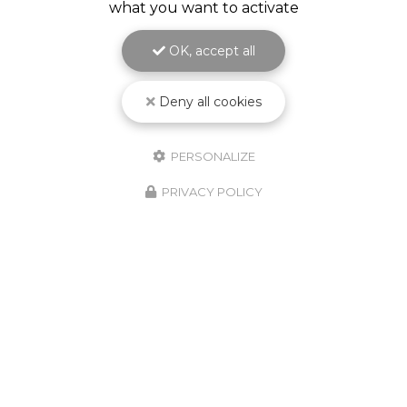
what you want to activate
OK, accept all
Deny all cookies
PERSONALIZE
PRIVACY POLICY
10/02/2026
Nouveauté Produit ! Godet
Jetable KPCS !
Découvrez le nouveau godet jetable
KPCS ! Le système de pulvérisation de
peinture le plus fiable, le plus simple et le