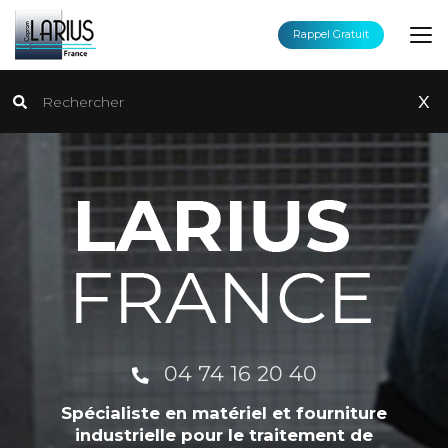
Aller
au
Rappel Gratuit
contenu
principal
Rechercher
x
04 74 16 20 40
Spécialiste en matériel et fourniture
industrielle pour le traitement de