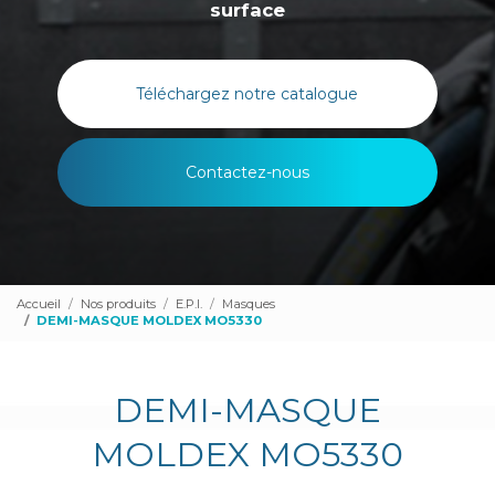
surface
Téléchargez notre catalogue
Contactez-nous
Accueil
Nos produits
E.P.I.
Masques
DEMI-MASQUE MOLDEX MO5330
DEMI-MASQUE
MOLDEX MO5330