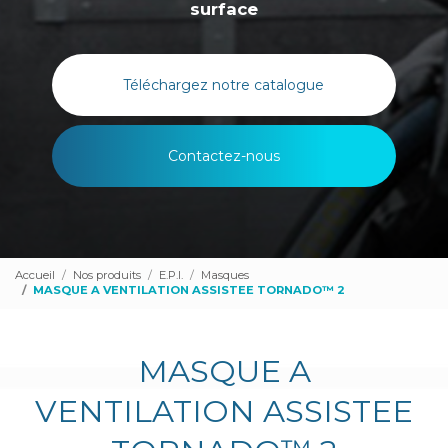
surface
Téléchargez notre catalogue
Contactez-nous
Accueil
Nos produits
E.P.I.
Masques
MASQUE A VENTILATION ASSISTEE TORNADO™ 2
MASQUE A
VENTILATION ASSISTEE