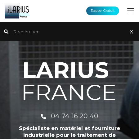
Aller
au
Rappel Gratuit
contenu
principal
Rechercher
x
04 74 16 20 40
Spécialiste en matériel et fourniture
industrielle pour le traitement de