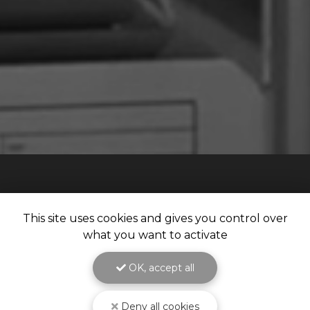
This site uses cookies and gives you control over
what you want to activate
Notre savoir-faire à votre service
depuis 1987
Spécialiste en
matériel et fourniture industrielle
OK, accept all
pour le
traitement de surface
Deny all cookies