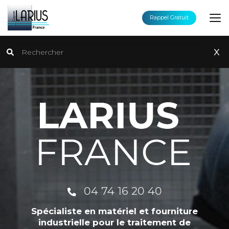
Aller
au
Rappel Gratuit
contenu
principal
Rechercher
x
04 74 16 20 40
Spécialiste en matériel et fourniture
industrielle pour le traitement de