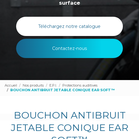
surface
Téléchargez notre catalogue
Contactez-nous
Accueil
Nos produits
E.P.I.
Protections auditives
BOUCHON ANTIBRUIT JETABLE CONIQUE EAR SOFT™
BOUCHON ANTIBRUIT
JETABLE CONIQUE EAR