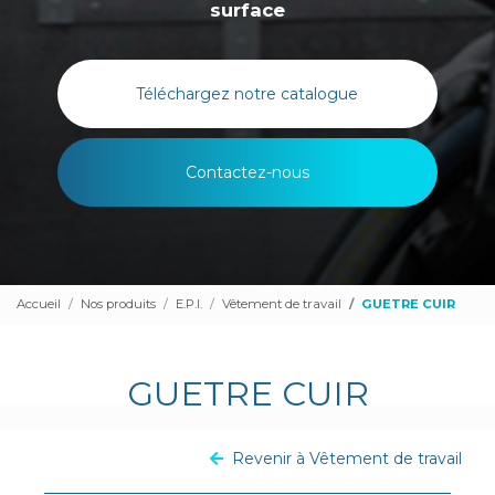
surface
Téléchargez notre catalogue
Contactez-nous
Accueil
Nos produits
E.P.I.
Vêtement de travail
GUETRE CUIR
GUETRE CUIR
Revenir à Vêtement de travail