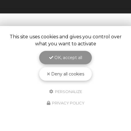
This site uses cookies and gives you control over
what you want to activate
OK, accept all
Deny all cookies
PERSONALIZE
10/02/2026
PRIVACY POLICY
Nouveauté Produit ! Godet
Jetable KPCS !
Découvrez le nouveau godet jetable
KPCS ! Le système de pulvérisation de
peinture le plus fiable, le plus simple et le