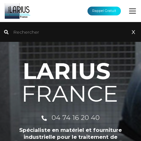
Aller
au
Rappel Gratuit
contenu
principal
Rechercher
x
04 74 16 20 40
Spécialiste en matériel et fourniture
industrielle pour le traitement de