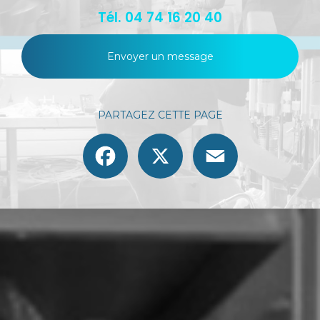
Tél.
04 74 16 20 40
Envoyer un message
PARTAGEZ CETTE PAGE
Facebook
X
Email