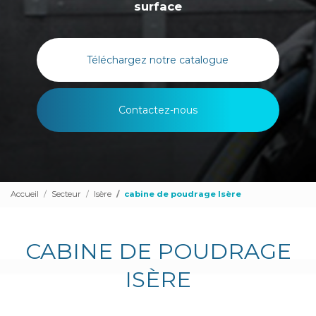
surface
Téléchargez notre catalogue
Contactez-nous
Accueil
Secteur
Isère
cabine de poudrage Isère
CABINE DE POUDRAGE
ISÈRE