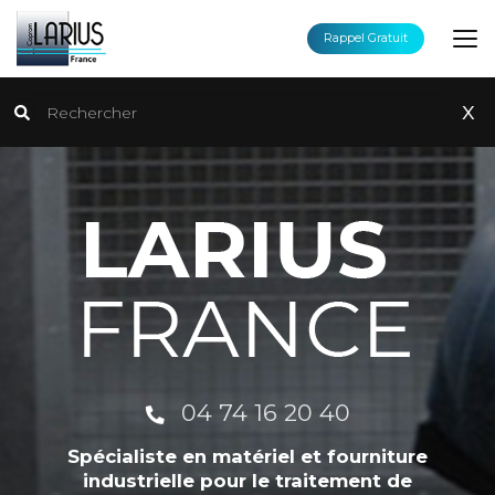
Aller
au
Rappel Gratuit
contenu
principal
Rechercher
x
04 74 16 20 40
Spécialiste en matériel et fourniture
industrielle pour le traitement de