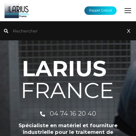
Aller
au
Rappel Gratuit
contenu
principal
Rechercher
x
04 74 16 20 40
Spécialiste en matériel et fourniture
industrielle pour le traitement de