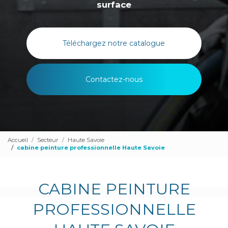
surface
Téléchargez notre catalogue
Contactez-nous
Accueil
Secteur
Haute Savoie
cabine peinture professionnelle Haute Savoie
CABINE PEINTURE
PROFESSIONNELLE