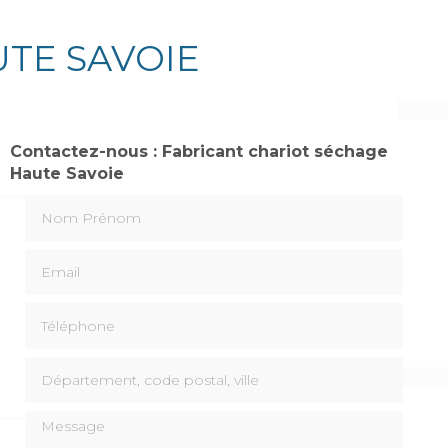
TE SAVOIE
Contactez-nous : Fabricant chariot séchage
Haute Savoie
Nom Prénom
Email
Téléphone
Département, code postal, ville
Message