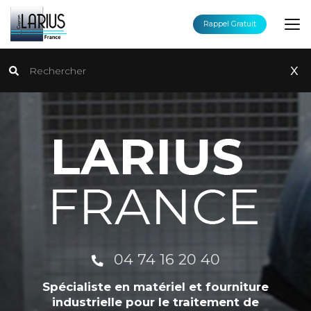
Aller
au
Rappel Gratuit
contenu
principal
Rechercher
x
04 74 16 20 40
Spécialiste en matériel et fourniture
industrielle pour le traitement de