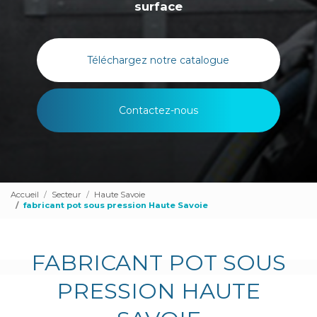
surface
Téléchargez notre catalogue
Contactez-nous
Accueil
Secteur
Haute Savoie
fabricant pot sous pression Haute Savoie
FABRICANT POT SOUS
PRESSION HAUTE