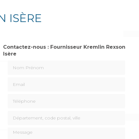
N ISÈRE
Contactez-nous : Fournisseur Kremlin Rexson
Isère
Nom Prénom
Email
Téléphone
Département, code postal, ville
Message