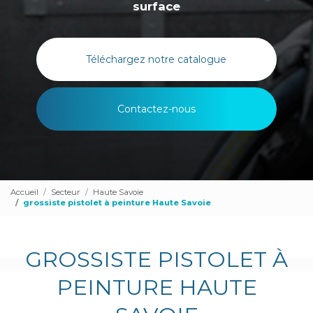
surface
Téléchargez notre catalogue
Contactez-nous
Accueil
Secteur
Haute Savoie
grossiste pistolet à peinture Haute Savoie
GROSSISTE PISTOLET À
PEINTURE HAUTE