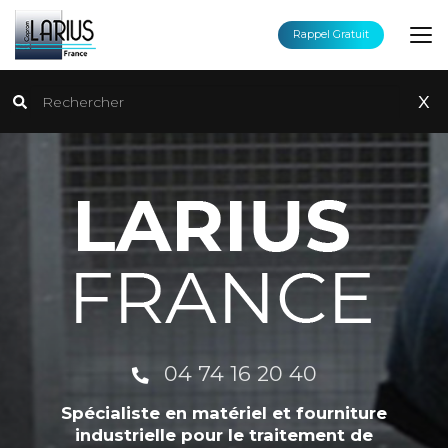
Aller
au
Rappel Gratuit
contenu
principal
Rechercher
x
04 74 16 20 40
Spécialiste en matériel et fourniture
industrielle pour le traitement de