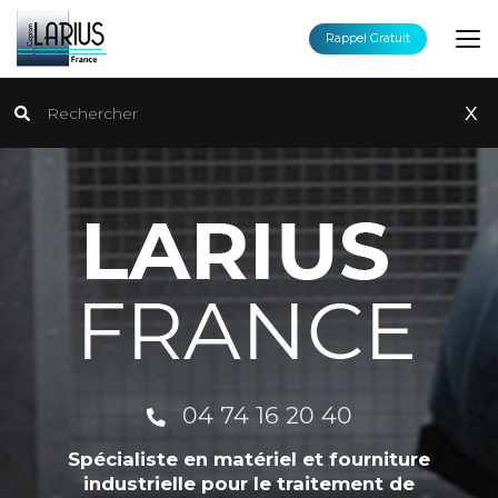
Aller
au
Rappel Gratuit
contenu
principal
Rechercher
x
04 74 16 20 40
Spécialiste en matériel et fourniture
industrielle pour le traitement de