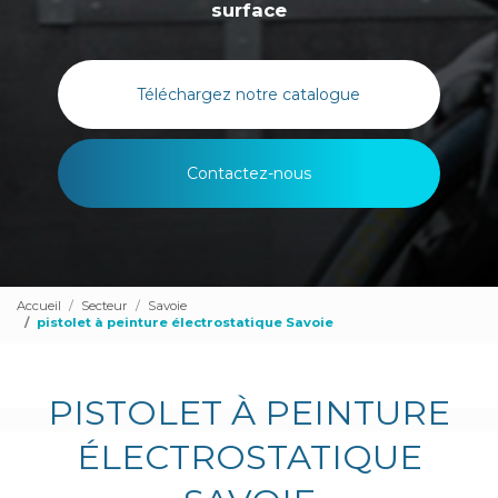
surface
Téléchargez notre catalogue
Contactez-nous
Accueil
Secteur
Savoie
pistolet à peinture électrostatique Savoie
PISTOLET À PEINTURE
ÉLECTROSTATIQUE