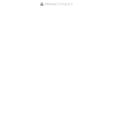
PRIVACY POLICY
Notre savoir-faire à votre service
depuis 1987
Spécialiste en
matériel et fourniture industrielle
pour le
traitement de surface