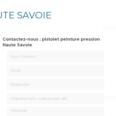
UTE SAVOIE
Contactez-nous : pistolet peinture pression
Haute Savoie
Nom Prénom
Email
Téléphone
Département, code postal, ville
Message