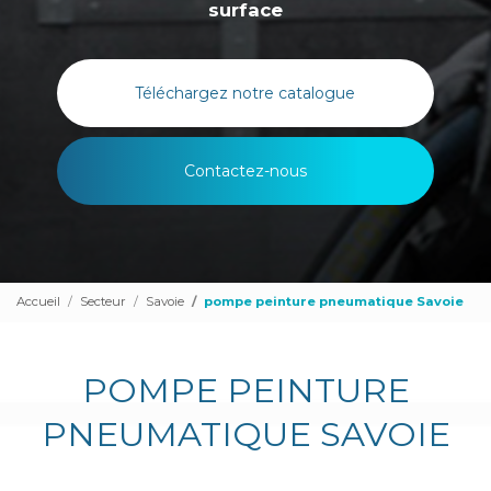
surface
Téléchargez notre catalogue
Contactez-nous
Accueil
Secteur
Savoie
pompe peinture pneumatique Savoie
POMPE PEINTURE
PNEUMATIQUE SAVOIE