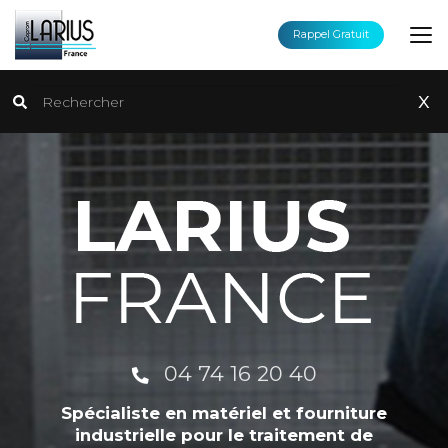
Aller
au
Rappel Gratuit
contenu
principal
Rechercher
x
04 74 16 20 40
Spécialiste en matériel et fourniture
industrielle pour le traitement de